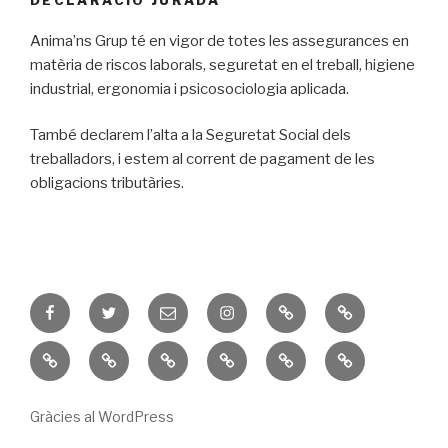
DECLARACIÓ JURADA
Anima’ns Grup té en vigor de totes les assegurances en
matèria de riscos laborals, seguretat en el treball, higiene
industrial, ergonomia i psicosociologia aplicada.
També declarem l’alta a la Seguretat Social dels
treballadors, i estem al corrent de pagament de les
obligacions tributàries.
Facebook
Twitter
Correu
Instagram
Serveis
Cookies
electrònic
i
Casal
ACTIVITATS
Pàdel
Pàdel
Pàdel
Activitats
Privadesa
Nadal
NADAL
LA
Vallbona
I3-
Can
GRANADA
P6
Gràcies al WordPress
Busqué