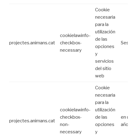
Cookie
necesaria
para la
utilización
cookielawinfo-
de las
projectes.animans.cat
checkbox-
Sesión
opciones
necessary
y
servicios
del sitio
web
Cookie
necesaria
para la
cookielawinfo-
utilización
checkbox-
de las
en un
projectes.animans.cat
non-
opciones
año
necessary
y