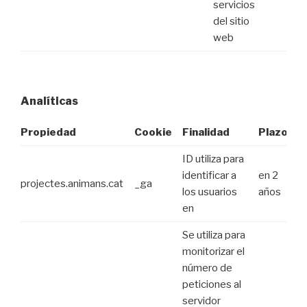
servicios
del sitio
web
Analíticas
Propiedad
Cookie
Finalidad
Plazo
ID utiliza para
identificar a
en 2
projectes.animans.cat
_ga
los usuarios
años
en
Se utiliza para
monitorizar el
número de
peticiones al
servidor