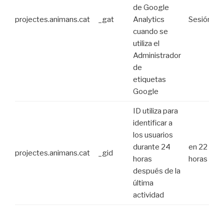
de Google
projectes.animans.cat
_gat
Analytics
Sesión
cuando se
utiliza el
Administrador
de
etiquetas
Google
ID utiliza para
identificar a
los usuarios
durante 24
en 22
projectes.animans.cat
_gid
horas
horas
después de la
última
actividad