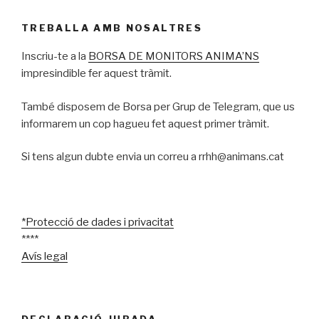
TREBALLA AMB NOSALTRES
Inscriu-te a la
BORSA DE MONITORS ANIMA’NS
impresindible fer aquest tràmit.
També disposem de Borsa per Grup de Telegram, que us
informarem un cop hagueu fet aquest primer tràmit.
Si tens algun dubte envia un correu a rrhh@animans.cat
*Protecció de dades i privacitat
****
Avís legal