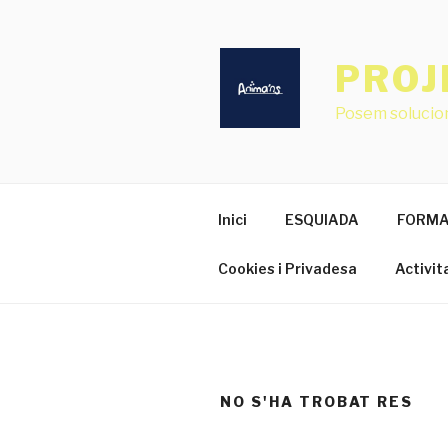
Vés
al
contingut
PROJ
Posem solucion
Inici
ESQUIADA
FORMA
Cookies i Privadesa
Activit
NO S'HA TROBAT RES