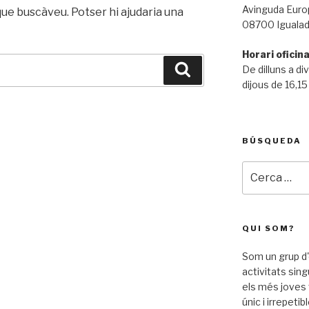
Avinguda Euro
ue buscàveu. Potser hi ajudaria una
08700 Igualad
Horari oficin
Cerca
De dilluns a di
dijous de 16,15
BÚSQUEDA
Cerca:
QUI SOM?
Som un grup d
activitats sin
els més joves 
únic i irrepetibl