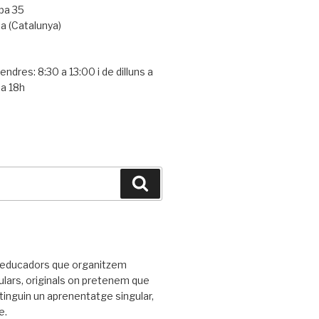
pa 35
a (Catalunya)
a
vendres: 8:30 a 13:00 i de dilluns a
 a 18h
Cerca
'educadors que organitzem
gulars, originals on pretenem que
tinguin un aprenentatge singular,
e.