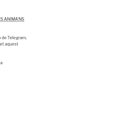
S ANIMA’NS
 de Telegram,
fet aquest
 a