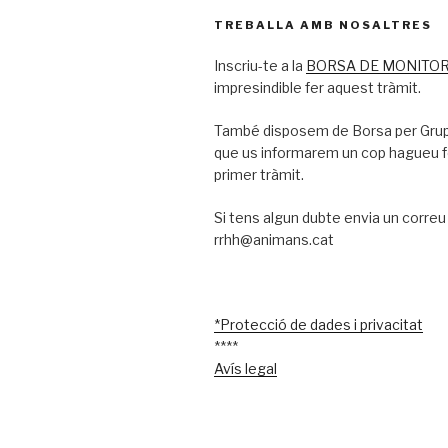
TREBALLA AMB NOSALTRES
Inscriu-te a la
BORSA DE MONITOR
impresindible fer aquest tràmit.
També disposem de Borsa per Grup
que us informarem un cop hagueu 
primer tràmit.
Si tens algun dubte envia un correu
rrhh@animans.cat
*Protecció de dades i privacitat
****
Avís legal