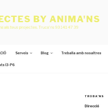
ECTES BY ANIMA'NS
s als teus projectes. Truca'ns 93 141 47 39
CIÓ
Serveis
Blog
Treballa amb nosaltres
ats I3-P6
TROBA’NS
Direcció